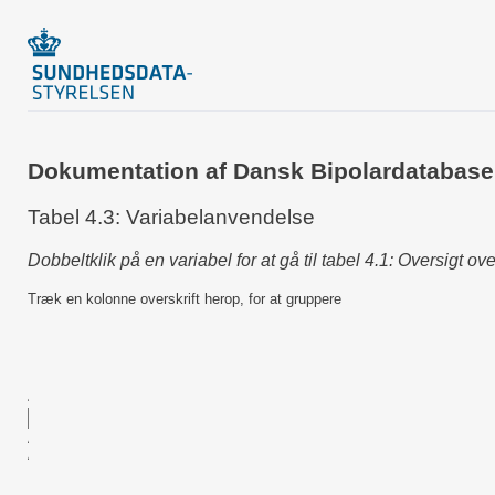
Dokumentation af Dansk Bipolardatabase
Tabel 4.3: Variabelanvendelse
Dobbeltklik på en variabel for at gå til tabel 4.1: Oversigt ov
Træk en kolonne overskrift herop, for at gruppere
In
Re
2 å
4.3.3 Variable til
(D
4.2.2 Variabelnavn
Datasæt
populationsdannelse
30
Antal_regionsfkt_kontakter_2_aar
2000003088
Antal_regionsfkt_kontakter_1_aar
2000003088
Database
2000003088
Interview_dato
2000003088