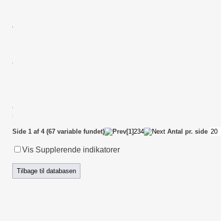
Psykoedu_manual_gr_dato
2000003088
Sociale_stoettebehov_dato
2000003088
Diagnose_dato
2000003088
doedsdato
2000003088
Forloebs_id
2000003088
SORKode
2000003088
Interventions_id
2000003088
Koen
2000003088
CPR
2000003088
Regionsfunktion_pct_2_aar
2000003088
Regionsfunktion_pct_1_aar
2000003088
Incident_1_aar_dato
2000003088
Incident_2_aar_dato
2000003088
Incident_30_dage_dato
2000003088
C_STATUS
2000003088
status_dato
2000003088
Side 1 af 4 (67 variable fundet)
[1]
2
3
4
Antal pr. side
Vis Supplerende indikatorer
Tilbage til databasen